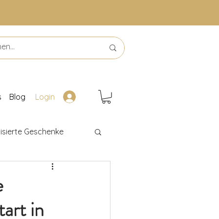
s
Blog
Login
isierte Geschenke
Leseförderung
e
art in