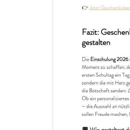
👉 
Jetzt Geschenkidee
Fazit: Geschen
gestalten
Die 
Einschulung 2026
Moment zu schaffen, de
ersten Schultag ein Tag,
sondern die mit Herz ge
die Botschaft senden: 
D
Ob ein personalisiertes
– die Auswahl an nützli
sollen Freude machen, H
💬 
Wie gestaltest 