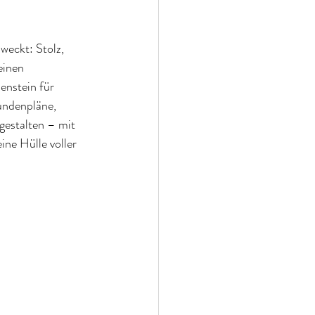
weckt: Stolz, 
einen 
enstein für 
undenpläne, 
gestalten – mit 
ine Hülle voller 