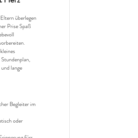
 Eltern überlegen 
ner Prise Spaß 
ebevoll 
vorbereiten.
kleines 
n Stundenplan, 
 und lange 
cher Begleiter im 
tisch oder 
 Erinnerung fürs 