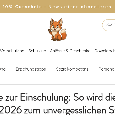
10% Gutschein - Newsletter abonnieren
Vorschulkind
Schulkind
Anlässe & Geschenke
Download
ung
Erziehungstipps
Sozialkompetenz
Personal
inderkleidung
Familienleben
Aktivitäten für Kinder
zur Einschulung: So wird di
2026 zum unvergesslichen St
ber
Leselisten