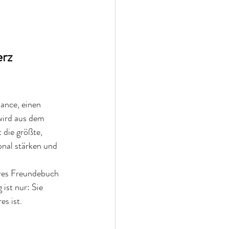
rz 
hance, einen 
wird aus dem 
 die größte, 
onal stärken und 
eres Freundebuch 
ist nur: Sie 
es ist.