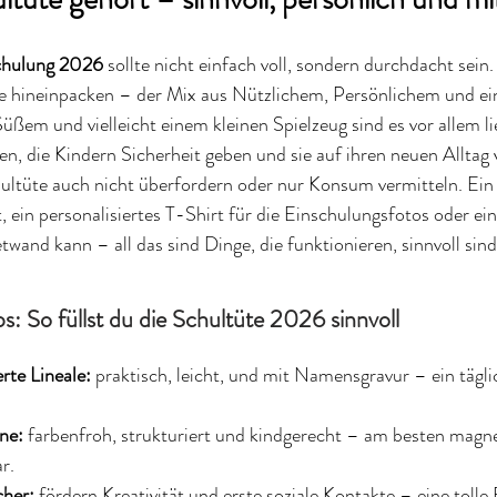
schulung 2026
 sollte nicht einfach voll, sondern durchdacht sein.
ie hineinpacken – der Mix aus Nützlichem, Persönlichem und ei
ßem und vielleicht einem kleinen Spielzeug sind es vor allem li
en, die Kindern Sicherheit geben und sie auf ihren neuen Alltag 
chultüte auch nicht überfordern oder nur Konsum vermitteln. Ein 
ein personalisiertes T-Shirt für die Einschulungsfotos oder ei
twand kann – all das sind Dinge, die funktionieren, sinnvoll sind
s: So füllst du die Schultüte 2026 sinnvoll
rte Lineale:
 praktisch, leicht, und mit Namensgravur – ein tägli
ne:
 farbenfroh, strukturiert und kindgerecht – am besten magne
r.
her:
 fördern Kreativität und erste soziale Kontakte – eine tolle