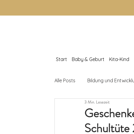
Start
Baby & Geburt
Kita-Kind
Alle Posts
Bildung und Entwickl
3 Min. Lesezeit
Lernspiele & Aktivitäten
K
Geschenke 
Schultüte 
Kinderbücher
Elternratge