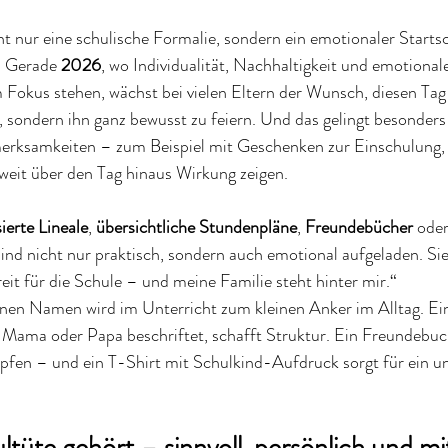
ht nur eine schulische Formalie, sondern ein emotionaler Startsc
. Gerade 
2026
, wo Individualität, Nachhaltigkeit und emotional
Fokus stehen, wächst bei vielen Eltern der Wunsch, diesen Tag 
“, sondern ihn ganz bewusst zu feiern. Und das gelingt besonders 
rksamkeiten – zum Beispiel mit Geschenken zur Einschulung, d
weit über den Tag hinaus Wirkung zeigen.
ierte Lineale
, 
übersichtliche Stundenpläne
, 
Freundebücher
 oder
sind nicht nur praktisch, sondern auch emotional aufgeladen. Si
reit für die Schule – und meine Familie steht hinter mir.“
enen Namen wird im Unterricht zum kleinen Anker im Alltag. Ei
 Mama oder Papa beschriftet, schafft Struktur. Ein Freundebuch
pfen – und ein T-Shirt mit Schulkind-Aufdruck sorgt für ein un
ltüte gehört – sinnvoll, persönlich und m