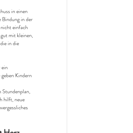
huss in einen 
e Bindung in der 
nicht einfach 
gut mit kleinen, 
ie in die 
 ein 
e geben Kindern 
n Stundenplan, 
 hilft, neue 
vergessliches 
it Herz