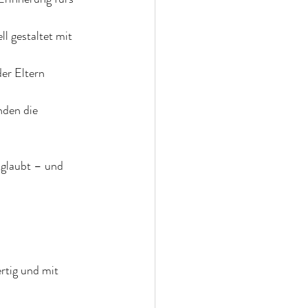
ll gestaltet mit 
der Eltern 
nden die 
 glaubt – und 
rtig und mit 