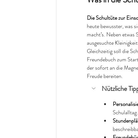
Die Schultüte zur Ein
heute bewusster, was s
macht’s. Neben etwas Sü
ausgesuchte Kleinigkeit
Gleichzeitig soll die S
Freundebuch zum Start, 
der sofort an die Magne
Freude bereiten.
Nützliche Tipp
Personalisie
Schulalltag.
Stundenplä
beschreibba
Freundebüc