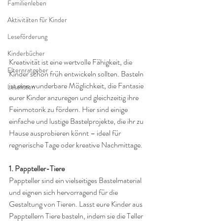
Familienleben
Aktivitäten für Kinder
Leseförderung
Kinderbücher
Kreativität ist eine wertvolle Fähigkeit, die 
Elternratgeber
Kinder schon früh entwickeln sollten. Basteln 
ist eine wunderbare Möglichkeit, die Fantasie 
Leselisten
eurer Kinder anzuregen und gleichzeitig ihre 
Feinmotorik zu fördern. Hier sind einige 
einfache und lustige Bastelprojekte, die ihr zu 
Hause ausprobieren könnt – ideal für 
regnerische Tage oder kreative Nachmittage.
1. Pappteller-Tiere
Pappteller sind ein vielseitiges Bastelmaterial 
und eignen sich hervorragend für die 
Gestaltung von Tieren. Lasst eure Kinder aus 
Papptellern Tiere basteln, indem sie die Teller 