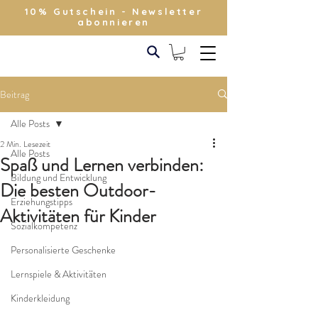
10% Gutschein - Newsletter
abonnieren
Beitrag
Alle Posts
2 Min. Lesezeit
Alle Posts
Spaß und Lernen verbinden:
Bildung und Entwicklung
Die besten Outdoor-
Erziehungstipps
Aktivitäten für Kinder
Sozialkompetenz
Personalisierte Geschenke
Lernspiele & Aktivitäten
Kinderkleidung