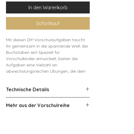
In den Warenkorb
Sofortkauf
Mit diesen DIY-Vorschulaufgaben taucht
ihr gemeinsam in die spannende Welt der
Buchstaben ein! Speziell für
Vorschulkinder entwickelt, bieten die
Aufgaben eine Vielzahl an
abwechslungsreichen Übungen, die dein
Kind spielerisch auf das Lesen und
Schreiben vorbereiten. Jede Aufgabe ist
Technische Details
darauf ausgerichtet, das Alphabet zu
entdecken, Buchstaben zu erkennen, zu
Dateiformat: PDF
benennen und erste Schreibversuche zu
Mehr aus der Vorschulreihe
Dateigröße: 21 MB
machen. So wird der Grundstein für die
Seitenzahl: 28
spätere Schulzeit gelegt – auf eine
➰
Schwungübungen - Vorbereitung
spielerische und freudvolle Art.
auf das Schreiben
Der Download enthält 34 Aufgabenkarten