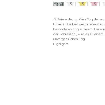
🎉 Feiere den großen Tag deines kl
Unser individuell gestaltetes Gebu
besonderen Tag zu feiern. Person
der Jahreszahl, wird es zu einem 
unvergesslichen Tag.

Highlights:

• ✨ Individuelle Personalisierung
• 🎨 Vielfältige Farboptionen: Wäh
perfekt zur Persönlichkeit deines 
• 👶 Erhältlich als Body: Auch für 
Body, damit sie genauso festlich
• 🎨 Hochwertiger Druck: Langleb
vielen Waschgängen noch strahle
• ☁️ Weiches Material: Hergestel
Komfort

🎁 Perfektes Geschenk:

Unser personalisiertes Geburtstag
Kinder jeden Alters und eignet sic