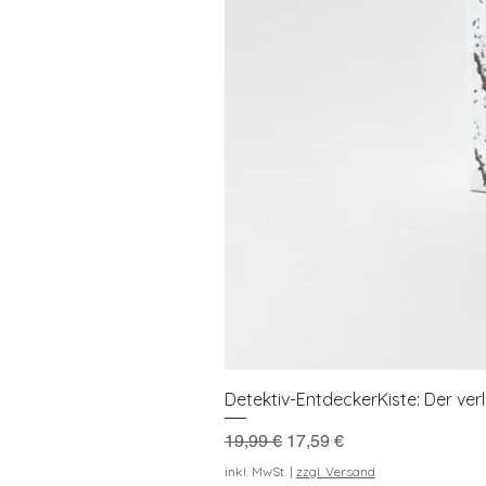
Detektiv-EntdeckerKiste: Der ve
Standardpreis
Sale-Preis
19,99 €
17,59 €
inkl. MwSt.
|
zzgl. Versand