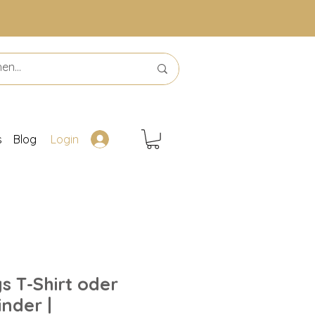
s
Blog
Login
s T-Shirt oder
inder |