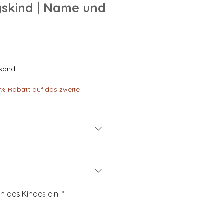
gskind | Name und
rsand
30% Rabatt auf das zweite
n des Kindes ein.
*