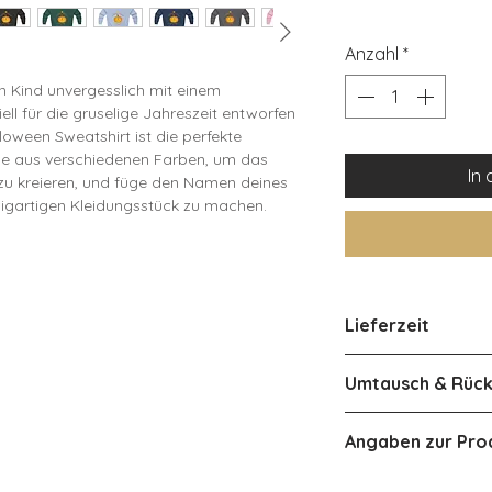
Anzahl
*
n Kind unvergesslich mit einem
iell für die gruselige Jahreszeit entworfen
loween Sweatshirt ist die perfekte
le aus verschiedenen Farben, um das
In
d zu kreieren, und füge den Namen deines
zigartigen Kleidungsstück zu machen.
-128 134-140 146-152
 39 44 49 54
 47 52 57 62
Lieferzeit
 39 44 49 54
ca 3-4 Werktage i
Umtausch & Rüc
s 80% weicher Baumwolle und 20%
fort sorgen, egal ob bei Halloween-
Österreich ca 2-4
Eine Rückgabe od
er einfach nur für den Alltag. Dank
Angaben zur Pro
Produkts ist aufg
ame und das Motiv auch nach vielen
leider nicht mögli
verschiedenen Farben, sodass für jedes
Herstellerangab