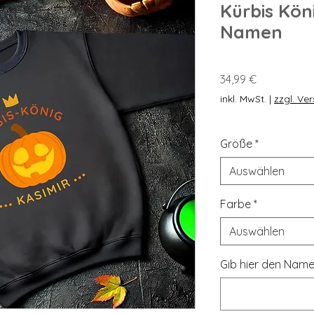
Kürbis Kön
Namen
Preis
34,99 €
inkl. MwSt.
|
zzgl. Ve
Größe
*
Auswählen
Farbe
*
Auswählen
Gib hier den Name