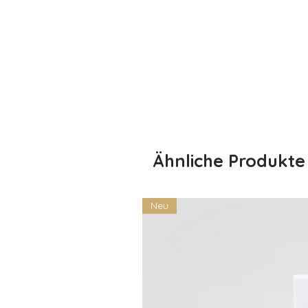
Kind das passende Design dabei i
💀 Eigenschaften:
Material: 80% Baumwolle, 20% 
Personalisierung: Der Name de
Verschiedene Farben: Wähle di
Größen: Verfügbar in verschi
Perfekt für Halloween: Ideal f
hinaus
Schenke deinem Kind ein Lächeln 
Ähnliche Produkte
Halloween besonders fühlt – mit 
ist wie dein Kind!
Neu