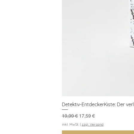
Detektiv-EntdeckerKiste: Der ve
Standardpreis
Sale-Preis
19,99 €
17,59 €
inkl. MwSt.
|
zzgl. Versand