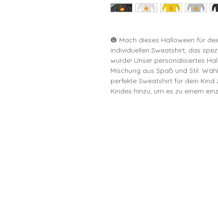
🎃 Mach dieses Halloween für dei
individuellen Sweatshirt, das spez
wurde! Unser personalisiertes Hal
Mischung aus Spaß und Stil. Wäh
perfekte Sweatshirt für dein Kin
Kindes hinzu, um es zu einem ein
📏 Größentabelle:
DE Größe 98-104 110-116 122
Breite (cm) 36
Länge (cm) 42
Ärmel (cm) 34
Unsere Sweatshirts bestehen au
Polyester, die für maximalen Kom
Partys, beim Trick-or-Treating od
hochwertigem Druck bleibt der N
Wäschen erhalten. Erhältlich in 