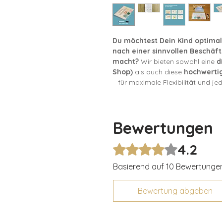
Du möchtest Dein Kind optimal
nach einer sinnvollen Beschäft
macht?
Wir bieten sowohl eine
d
Shop)
als auch diese
hochwertig
– für maximale Flexibilität und je
Unsere gedruckte Variante umfa
Format
mit Spiralbindung und ist 
Bewertungen
gestaltet. Die Seiten sind
vollfläc
langlebig ist. Mit dem beiliegend
Kind die Aufgaben immer wieder 
4.2
Mit 4,2 von 5 Sternen bewertet.
verwenden!
Basierend auf 10 Bewertunge
Inhalt:
Handliches A5-Format mit S
Bewertung abgeben
Hause oder unterwegs.
Vollflächig laminierte Seite
einen tollen Schreibkomfort.