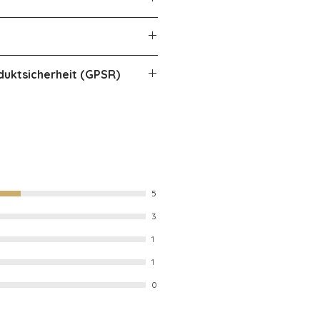
nnerhalb Deutschlands.
a 2 Tage länger.
igitalen PDF Variante zum
duktsicherheit (GPSR)
en
:
erkiste Berlin
r. 6, 10318 Berlin, DE
ckerkiste-berlin.de
ation
:
5
Artikelbilder,
3
n möglich
1
d Sicherheitsinformationen
:
1
 Kinder unter 3 Jahren
0
ile, Erstickungsgefahr.