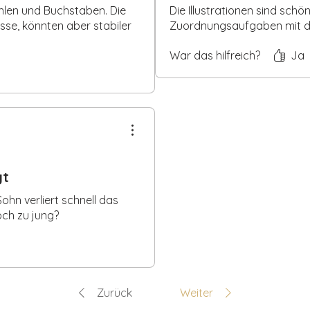
Kärtchen
zum Ausschneiden
hlen und Buchstaben. Die
Die Illustrationen sind schö
fachen Befestigen und Lösen der Kärtchen
asse, könnten aber stabiler
Zuordnungsaufgaben mit de
War das hilfreich?
Ja
für Eltern, die eine praktische und
schulkinder suchen. Perfekt für zu Hause,
 Lernen, das immer wieder Spaß macht!
.
gt
Sohn verliert schnell das
noch zu jung?
Zurück
Weiter