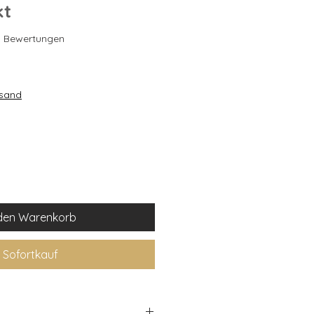
kt
 4.2 von fünf Sternen, basierend auf 10 Bewertungen.
10 Bewertungen
rsand
 den Warenkorb
Sofortkauf