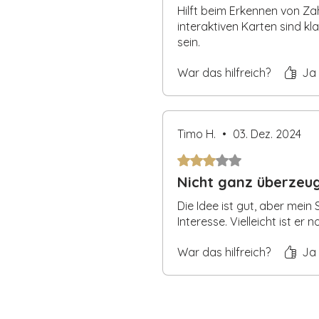
Die letzten 7 Seiten mit 58 
Hilft beim Erkennen von Za
60 Klettklebepunkte
zum ein
interaktiven Karten sind kl
an den passenden Stellen
sein.
Dieses Buch ist die ideale Lösung 
War das hilfreich?
Ja
nachhaltige Lernhilfe für ihre Vor
unterwegs oder zwischendurch –
Timo H.
•
03. Dez. 2024
Mit 3 von 5 Sternen bewertet
Nicht ganz überzeu
Die Idee ist gut, aber mein 
Interesse. Vielleicht ist er 
War das hilfreich?
Ja