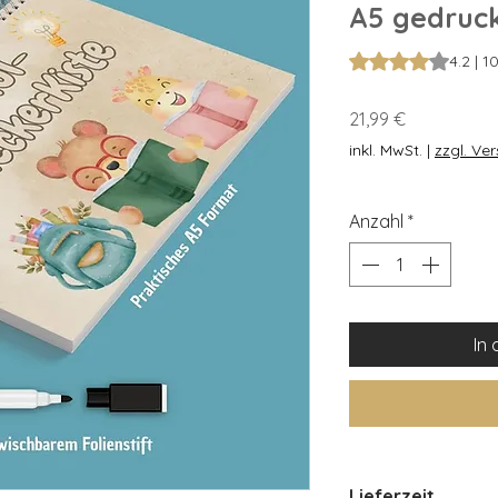
A5 gedruc
Das Rating beträgt
4.2 | 
Preis
21,99 €
inkl. MwSt.
|
zzgl. Ve
Anzahl
*
In
Lieferzeit