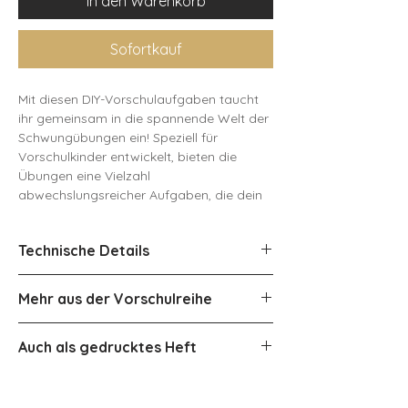
In den Warenkorb
Sofortkauf
Mit diesen DIY-Vorschulaufgaben taucht
ihr gemeinsam in die spannende Welt der
Schwungübungen ein! Speziell für
Vorschulkinder entwickelt, bieten die
Übungen eine Vielzahl
abwechslungsreicher Aufgaben, die dein
Kind spielerisch auf das Schreiben
vorbereiten. Jede Übung ist darauf
Technische Details
ausgerichtet, grundlegende
Bewegungsabläufe zu trainieren, die für
Dateiformat: PDF
das spätere Schreiben wichtig sind, und
Mehr aus der Vorschulreihe
Dateigröße: 23 MB
die Feinmotorik zu fördern. So wird der
Seitenzahl: 15
Grundstein für eine sichere Handschrift
🔢 Zahlen Entdeckerkiste -
Auch als gedrucktes Heft
gelegt – auf eine spielerische und
Schwerpunkt Zahlen und Mengen
freudvolle Art.
Hier geht es zur abwischbaren
🔠 Buchstaben Entdeckerkiste -
Druckversion inkl. Stift
Der Download enthält 25 Aufgabenseiten.