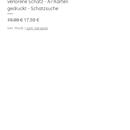
verlorene Schatz - A7 Karten
Kreativer Spielspaß f
gedruckt - Schatzsuche
Naturforscher
Standardpreis
Sale-Preis
Preis
19,99 €
17,59 €
3,99 €
Kaufe 3 Downloads, erh
inkl. MwSt.
|
zzgl. Versand
geschenkt
inkl. MwSt.
In den Warenkorb
Entdeckerkiste
Berlin
Newsletter abonnieren