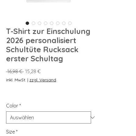
T-Shirt zur Einschulung
2026 personalisiert
Schultüte Rucksack
erster Schultag
Standardpreis
Sale-
 16,98 € 
15,28 €
Preis
inkl. MwSt.
|
zzgl. Versand
Color
*
Size
*