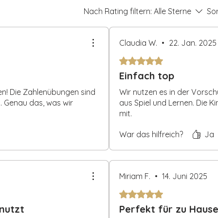
ntdeckt gemeinsam die wunderbare Welt
Nach Rating filtern:
Alle Sterne
Sor
Claudia W.
•
22. Jan. 2025
.
Mit 5 von 5 Sternen bewertet
Einfach top
en! Die Zahlenübungen sind
Wir nutzen es in der Vorsch
d. Genau das, was wir
aus Spiel und Lernen. Die 
mit.
War das hilfreich?
Ja
Miriam F.
•
14. Juni 2025
.
Mit 5 von 5 Sternen bewertet
nutzt
Perfekt für zu Haus