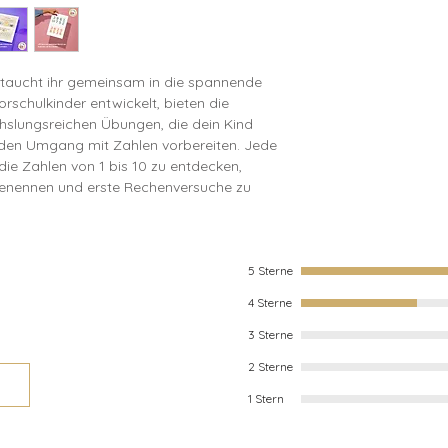
Seitenzahl: 15
➰
Schwungübungen
Schreiben
🔠
Buchstaben Ent
 taucht ihr gemeinsam in die spannende
Buchstaben und 
Vorschulkinder entwickelt, bieten die
hslungsreichen Übungen, die dein Kind
 den Umgang mit Zahlen vorbereiten. Jede
die Zahlen von 1 bis 10 zu entdecken,
benennen und erste Rechenversuche zu
r die spätere Schulzeit gelegt – auf eine
karten sowie 2 zusätzliche Seiten mit
5 Sterne
aben benötigt werden. Schneidet die
4 Sterne
s. Für eine längere Haltbarkeit empfehlen
aminieren. So können laminierte Seiten mit
3 Sterne
abgewischt und immer wieder verwendet
2 Sterne
1 Stern
t nur Spaß, sondern unterstützt auch die
ähigkeiten im Rechnen und