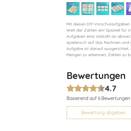
Mit diesen DIY-Vorschulaufgaben
Welt der Zahlen ein! Speziell für 
Aufgaben eine Vielzahl an abwec
spielerisch auf das Rechnen und
Aufgabe ist darauf ausgerichtet, 
Mengen zu erkennen, Zahlen zu 
machen. So wird der Grundstein fü
spielerische und freudvolle Art.
Bewertungen
Der Download enthält 22 Aufgaben
Kärtchen, die für bestimmte Aufg
4.7
Mit 4,7 von 5 Sternen bewertet.
einzelnen Seiten und Kärtchen au
wir, die Seiten und Kärtchen zu l
Basierend auf 6 Bewertungen
einem Folienstift beschrieben, 
werden.
Bewertung abgeben
Dieses DIY-Zahlen-Set macht nich
Entwicklung wichtiger Vorläuferf