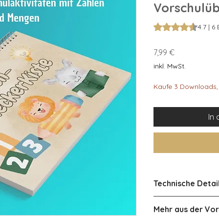
Vorschulü
Das Rating beträgt
4.7 | 
Preis
7,99 €
inkl. MwSt.
Kaufe 3 Downloads, 
In
Technische Detai
Dateiformat: PDF
Mehr aus der Vor
Dateigröße: 15 MB