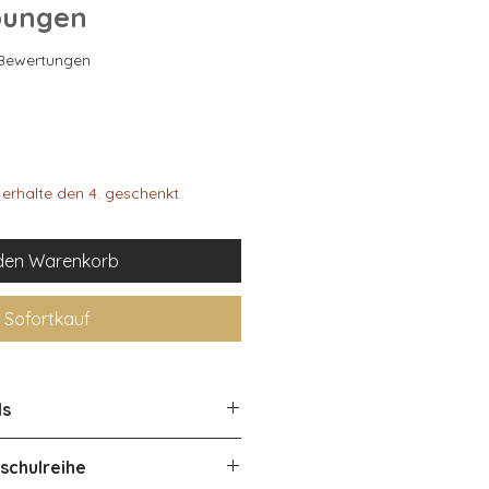
bungen
 4.7 von fünf Sternen, basierend auf 6 Bewertungen.
6 Bewertungen
erhalte den 4. geschenkt
 den Warenkorb
Sofortkauf
ls
schulreihe