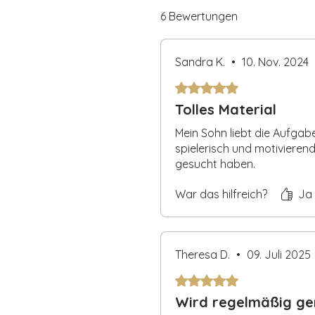
Zahlenverständnis. Also los – e
6 Bewertungen
der Zahlen!
Sandra K.
•
10. Nov. 2024
Mit 5 von 5 Sternen bewertet
Tolles Material
Mein Sohn liebt die Aufgab
spielerisch und motivieren
gesucht haben.
War das hilfreich?
Ja
Theresa D.
•
09. Juli 2025
Mit 5 von 5 Sternen bewertet
Wird regelmäßig ge