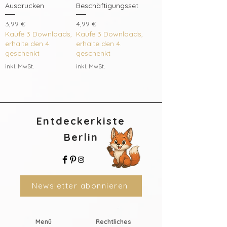
Ausdrucken
Beschäftigungsset
Preis
Preis
3,99 €
4,99 €
Kaufe 3 Downloads,
Kaufe 3 Downloads,
erhalte den 4.
erhalte den 4.
geschenkt
geschenkt
inkl. MwSt.
inkl. MwSt.
Entdeckerkiste
Berlin
Newsletter abonnieren
Menü
Rechtliches