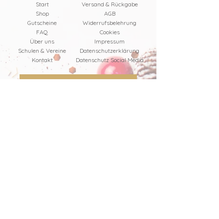
Start
Versand & Rückgabe
Shop
AGB
Gutscheine
Widerrufsbelehrung
FAQ
Cookies
Über uns
Impressum
Schulen & Vereine
Datenschutzerklärung
Kontakt
Datenschutz Social Media
Bestellung widerrufen
Produkte
Alle Produkte
Kinderkleidung
Downloads
Geschenke zur Einschulung
Geschenke zur Geburt
Babykleidung
Kinderbücher
Spiele
Taschen & Rucksäcke