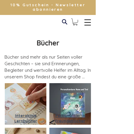
10% Gutschein - Newsletter
abonnieren
Bücher
Bücher sind mehr als nur Seiten voller 
Geschichten – sie sind Erinnerungen, 
Begleiter und wertvolle Helfer im Alltag. In 
unserem Shop findest du eine große 
Auswahl an Büchern für Kinder und 
Familien, die Freude bereiten, Wissen 
vermitteln und unvergessliche Momente 
festhalten.

Interaktive
Personalisierte
Meilensteinbücher – Erinnerungen 
Lernbücher
Freundebücher
festhalten
