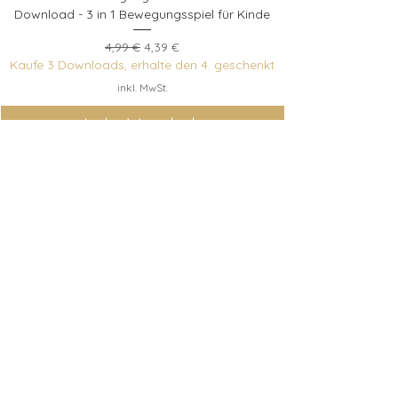
Download - 3 in 1 Bewegungsspiel für Kinde
Standardpreis
Sale-Preis
4,99 €
4,39 €
Kaufe 3 Downloads, erhalte den 4. geschenkt
inkl. MwSt.
In den Warenkorb
Entdeckerkiste
Berlin
Newsletter abonnieren