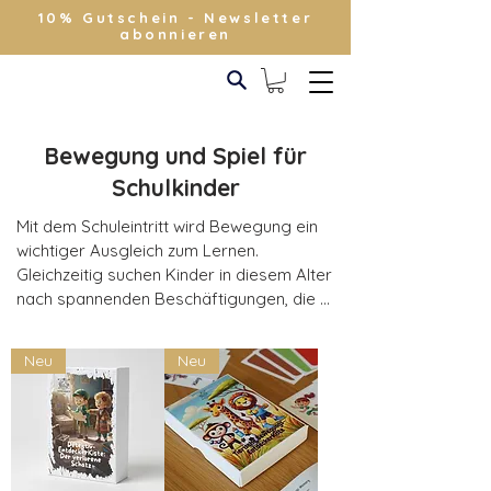
10% Gutschein - Newsletter
abonnieren
Bewegung und Spiel für
Schulkinder
Mit dem Schuleintritt wird Bewegung ein 
wichtiger Ausgleich zum Lernen. 
Gleichzeitig suchen Kinder in diesem Alter 
nach spannenden Beschäftigungen, die 
Abwechslung bieten und ihre Neugier 
stillen.

Neu
Neu
Bewegungsspiele für Schulkinder ab 6 
Jahren

Ballspiele, Parcours oder kleine 