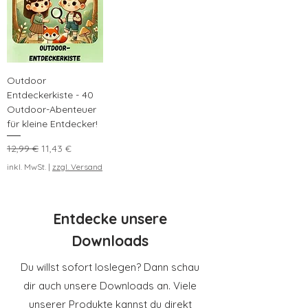
Outdoor
Entdeckerkiste - 40
Outdoor-Abenteuer
für kleine Entdecker!
Standardpreis
Sale-Preis
12,99 €
11,43 €
inkl. MwSt.
|
zzgl. Versand
Entdecke unsere
Downloads
Du willst sofort loslegen? Dann schau
dir auch unsere Downloads an. Viele
unserer Produkte kannst du direkt