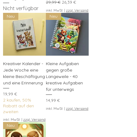
Standardpreis
Sale-Preis
29,99 €
26,39 €
körperliche Aktivität mit Entdeckerfreude 
Nicht verfügbar
inkl. MwSt.
|
zzgl. Versand
und machen jeden Ausflug besonders.
Neu
Neu
Kreativer Kalender -
Kleine Aufgaben
Jede Woche eine
gegen große
kleine Beschäftigung
Langeweile - 40
und eine Erinnerung
kreative Aufgaben
für unterwegs
Preis
19,99 €
2 kaufen, 50%
Preis
14,99 €
Rabatt auf den
inkl. MwSt.
|
zzgl. Versand
zweiten
inkl. MwSt.
|
zzgl. Versand
Neu