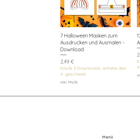
Schnellansicht
7 Halloween Masken zum
1
Ausdrucken und Ausmalen -
A
Download
P
2
Preis
2,49 €
K
4
Kaufe 3 Downloads, erhalte den
4. geschenkt
in
inkl. MwSt.
Menü