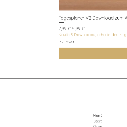
Tagesplaner V2 Download zum A
Standardpreis
Sale-Preis
7,99 €
5,99 €
Kaufe 3 Downloads, erhalte den 4. 
inkl. MwSt.
Menü
Start
Shop