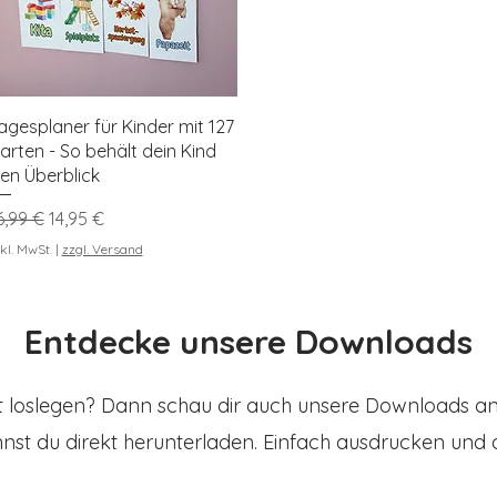
Schnellansicht
agesplaner für Kinder mit 127
arten - So behält dein Kind
en Überblick
tandardpreis
Sale-Preis
6,99 €
14,95 €
kl. MwSt.
|
zzgl. Versand
Entdecke unsere Downloads
ort loslegen? Dann schau dir auch unsere Downloads an.
nst du direkt herunterladen. Einfach ausdrucken und 