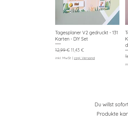
Schnellansicht
Tagesplaner V2 gedruckt - 131
T
Karten - DIY Set
K
d
Standardpreis
Sale-Preis
12,99 €
11,43 €
S
1
inkl. MwSt.
|
zzgl. Versand
in
Du willst sof
Produkte kan