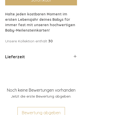
Halte jeden kostbaren Moment im
ersten Lebensjahr deines Babys für
immer fest mit unseren hochwertigen
Baby-Meilensteinkarten!
Unsere Kollektion enthält
30
zauberhafte, gedruckte Karten
, die alle
wichtigen Meilensteine deines Babys in
Lieferzeit
stilvollen Designs einfangen. Perfekt
geeignet für Fotos, Erinnerungskisten oder
Ca 3-4 Werktage innerhalb
als besonderes Geschenk zur Geburt.
Deutschlands.
Nach Österreich ca 2 Tage länger.
Produktdetails:
30 Baby-Meilensteinkarten
in
hochwertigem Druck auf langlebigem
Noch keine Bewertungen vorhanden
Papier
Jetzt die erste Bewertung abgeben.
Inklusive
eleganter
Aufbewahrungsschachtel
f
ür eine praktische und liebevolle
Bewertung abgeben