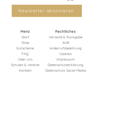
Newsletter abonnieren
Menü
Rechtliches
Start
Versand & Rückgabe
Shop
AGB
Gutscheine
Widerrufsbelehrung
FAQ
Cookies
Über uns
Impressum
Schulen & Vereine
Datenschutzerklärung
Kontakt
Datenschutz Social Media
Bestellung widerrufen
Produkte
Alle Produkte
Kinderkleidung
Downloads
Geschenke zur Einschulung
Geschenke zur Geburt
Babykleidung