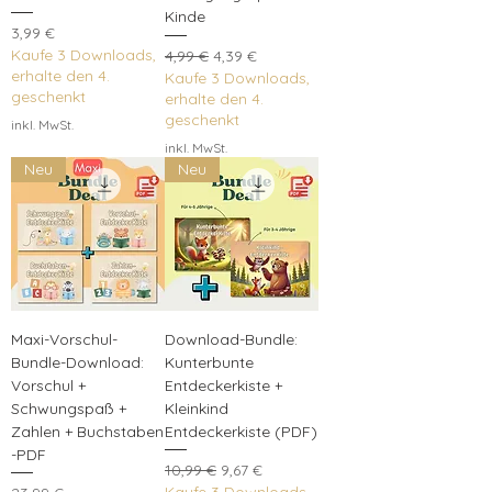
Kinde
Preis
3,99 €
Kaufe 3 Downloads,
Standardpreis
Sale-Preis
4,99 €
4,39 €
erhalte den 4.
Kaufe 3 Downloads,
geschenkt
erhalte den 4.
geschenkt
inkl. MwSt.
inkl. MwSt.
Neu
Neu
Maxi-Vorschul-
Download-Bundle:
Bundle-Download:
Kunterbunte
Vorschul +
Entdeckerkiste +
Schwungspaß +
Kleinkind
Zahlen + Buchstaben
Entdeckerkiste (PDF)
-PDF
Standardpreis
Sale-Preis
10,99 €
9,67 €