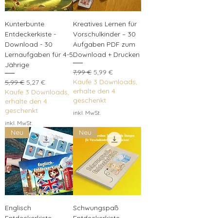
Kunterbunte
Kreatives Lernen für
Entdeckerkiste -
Vorschulkinder – 30
Download - 30
Aufgaben PDF zum
Lernaufgaben für 4-5
Download + Drucken
Jährige
Standardpreis
Sale-Preis
7,99 €
5,99 €
Standardpreis
Sale-Preis
Kaufe 3 Downloads,
5,99 €
5,27 €
erhalte den 4.
Kaufe 3 Downloads,
geschenkt
erhalte den 4.
geschenkt
inkl. MwSt.
inkl. MwSt.
Neu
Neu
Englisch
Schwungspaß
Entdeckerkiste -
Entdeckerkiste -