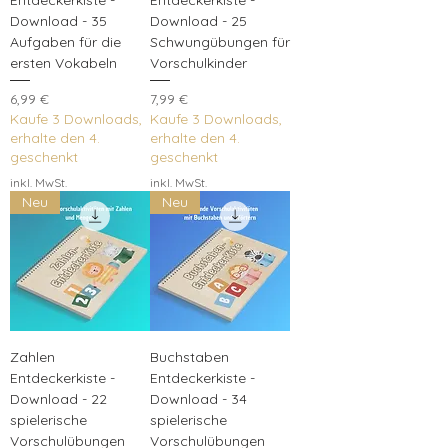
Download - 35
Download - 25
Aufgaben für die
Schwungübungen für
ersten Vokabeln
Vorschulkinder
Preis
Preis
6,99 €
7,99 €
Kaufe 3 Downloads,
Kaufe 3 Downloads,
erhalte den 4.
erhalte den 4.
geschenkt
geschenkt
inkl. MwSt.
inkl. MwSt.
Neu
Neu
Zahlen
Buchstaben
Entdeckerkiste -
Entdeckerkiste -
Download - 22
Download - 34
spielerische
spielerische
Vorschulübungen
Vorschulübungen