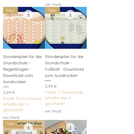
inkl. MwSt.
Neu
Neu
Stundenplan für die
Stundenplan für die
Grundschule -
Grundschule -
Regenbogen -
Fußball - Download
Download zum
zum Ausdrucken
Ausdrucken
Preis
2,99 €
Preis
Kaufe 3 Downloads,
2,99 €
erhalte den 4.
Kaufe 3 Downloads,
geschenkt
erhalte den 4.
geschenkt
inkl. MwSt.
inkl. MwSt.
Neu