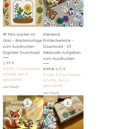
🌱 Mini-Garten im
Kleinkind
Glas – Bastelvorlage
Entdeckerkiste -
zum Ausdrucken -
Download - 23
Digitaler Download
liebevolle Aufgaben
zum Ausdrucken
Preis
2,99 €
Kaufe 3 Downloads,
Standardpreis
Sale-Preis
6,99 €
6,15 €
erhalte den 4.
Kaufe 3 Downloads,
geschenkt
erhalte den 4.
geschenkt
inkl. MwSt.
inkl. MwSt.
Neu
Neu