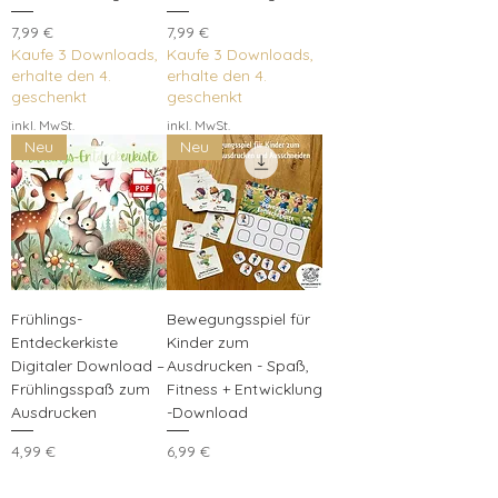
Preis
Preis
7,99 €
7,99 €
Kaufe 3 Downloads,
Kaufe 3 Downloads,
erhalte den 4.
erhalte den 4.
geschenkt
geschenkt
inkl. MwSt.
inkl. MwSt.
Neu
Neu
Frühlings-
Bewegungsspiel für
Entdeckerkiste
Kinder zum
Digitaler Download –
Ausdrucken - Spaß,
Frühlingsspaß zum
Fitness + Entwicklung
Ausdrucken
-Download
Preis
Preis
4,99 €
6,99 €
Kaufe 3 Downloads,
Kaufe 3 Downloads,
erhalte den 4.
erhalte den 4.