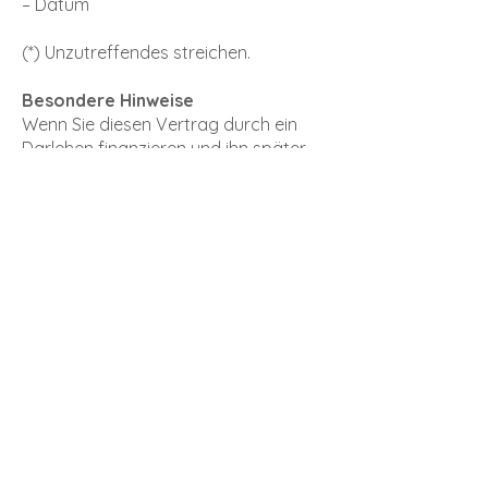
– Datum
(*) Unzutreffendes streichen.
Besondere Hinweise
Wenn Sie diesen Vertrag durch ein
Darlehen finanzieren und ihn später
widerrufen, sind sie auch an den
Darlehensvertrag nicht mehr
gebunden, sofern beide Verträge eine
wirtschaftliche Einheit bilden. Dies ist
insbesondere dann anzunehmen,
wenn wir gleichzeitig Ihr
Darlehensgeber sind oder wenn sich
Ihr Darlehensgeber im Hinblick auf die
Finanzierung unserer Mitwirkung
bedient. Wenn uns das Darlehen bei
Wirksamwerden des Widerrufs
bereits zugeflossen ist, tritt Ihr
Darlehensgeber im Verhältnis zu
Ihnen hinsichtlich der Rechtsfolgen