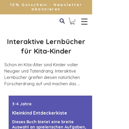
10% Gutschein - Newsletter
abonnieren
Interaktive Lernbücher
für Kita-Kinder
Schon im Kita-Alter sind Kinder voller 
Neugier und Tatendrang. Interaktive 
Lernbücher greifen diesen natürlichen 
Forscherdrang auf und machen das 
Lernen zu einem spielerischen Erlebnis. 
Durch Klappen, Mitmachseiten, Rätsel 
oder kleine Geschichten werden Kinder 
3-4 Jahre
aktiv einbezogen und entdecken ihre 
Kleinkind Entdeckerkiste
Umwelt auf kreative Weise.

Dieses Buch bietet eine breite
Auswahl an spielerischen Aufgaben,
Spielerisch lernen ab 3 Jahren
