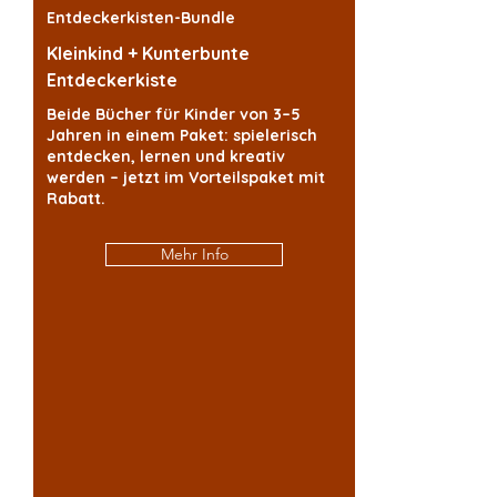
Bildung, regt die Fantasie an und schafft 
Entdeckerkisten-Bundle
gemeinsame Momente zwischen Eltern 
und Kind.
Kleinkind + Kunterbunte
Entdeckerkiste
Beide Bücher für Kinder von 3–5
Jahren in einem Paket: spielerisch
entdecken, lernen und kreativ
werden – jetzt im Vorteilspaket mit
Rabatt.
Mehr Info