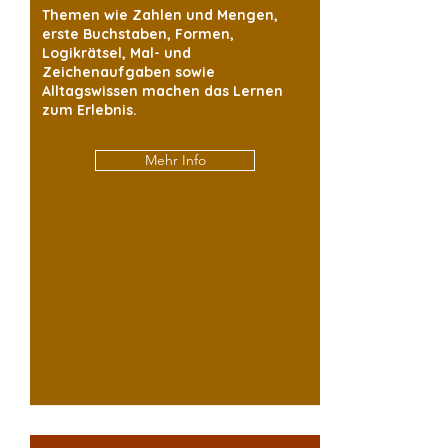
Konzentration – wichtige Grundlagen, die 
Themen wie Zahlen und Mengen,
ihnen im Alltag und später in der Schule 
erste Buchstaben, Formen,
Logikrätsel, Mal- und
zugutekommen.

Zeichenaufgaben sowie
Alltagswissen machen das Lernen
Lernspaß für Zuhause und unterwegs

zum Erlebnis.
Interaktive Bücher eignen sich ideal als 
Mehr Info
Beschäftigung für ruhige Momente zu 
Hause, für unterwegs oder auch als 
kreative Ergänzung im Kindergarten. Sie 
machen Kindern Freude und bieten Eltern 
eine sinnvolle Möglichkeit, Spiel und 
Lernen miteinander zu verbinden.

Sinnvolle Geschenkidee für Kita-Kinder

Ob zum Geburtstag, zu besonderen 
Anlässen oder einfach zwischendurch: Ein 
interaktives Lernbuch ist eine schöne 
Geschenkidee. Es verbindet Spaß mit 