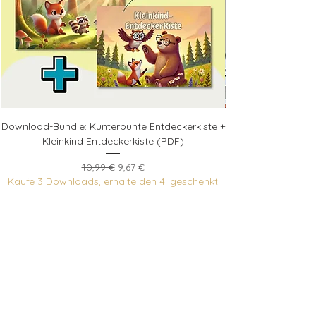
Download-Bundle: Kunterbunte Entdeckerkiste +
Kleinkind Entdeckerkiste (PDF)
Standardpreis
Sale-Preis
10,99 €
9,67 €
Kaufe 3 Downloads, erhalte den 4. geschenkt
inkl. MwSt.
In den Warenkorb