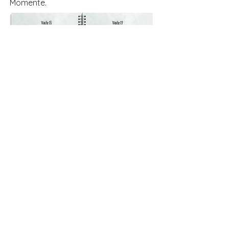
Momente.
Schenke kreative
Abenteuer für das ganze
Jahr!
Kaufe 2, 50% Rabatt auf den zweiten
19,99 €
inkl. MwSt., zzgl. Versand
Jetzt bestellen