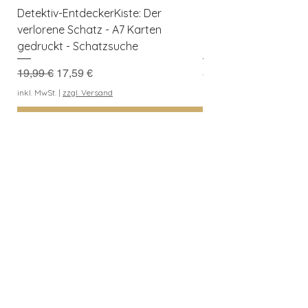
-
Detektiv-EntdeckerKiste: Der
Herbst-Entdeckerkis
verlorene Schatz - A7 Karten
Kreativer Spielspaß f
gedruckt - Schatzsuche
Naturforscher
Standardpreis
Sale-Preis
Preis
19,99 €
17,59 €
3,99 €
Kaufe 3 Downloads, erh
inkl. MwSt.
|
zzgl. Versand
geschenkt
In den Warenkorb
inkl. MwSt.
Entdeckerkiste
Berlin