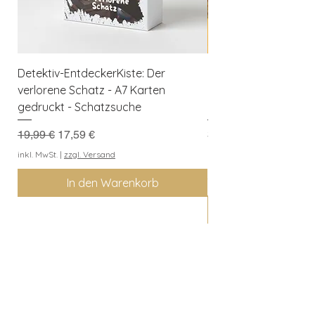
Detektiv-EntdeckerKiste: Der
Herbst-Entdeckerkis
verlorene Schatz - A7 Karten
Kreativer Spielspaß f
gedruckt - Schatzsuche
Naturforscher
Standardpreis
Sale-Preis
Preis
19,99 €
17,59 €
3,99 €
Kaufe 3 Downloads, erh
inkl. MwSt.
|
zzgl. Versand
geschenkt
In den Warenkorb
inkl. MwSt.
Entdeckerkiste
Berlin