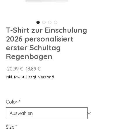
T-Shirt zur Einschulung
2026 personalisiert
erster Schultag
Regenbogen
Standardpreis
Sale-
 20,99 € 
18,89 €
Preis
inkl. MwSt.
|
zzgl. Versand
Color
*
Size
*