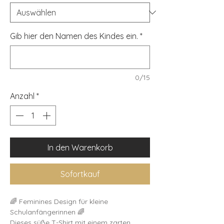
Gib hier den Namen des Kindes ein.
*
0/15
Anzahl
*
In den Warenkorb
Sofortkauf
🌈 Feminines Design für kleine
Schulanfängerinnen 🌈
Dieses süße T-Shirt mit einem zarten