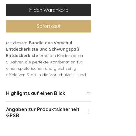
In den Warenkorb
Sofortkauf
Mit diesem
Bundle aus Vorschul
Entdeckerkiste und Schwungspaß
Entdeckerkiste
erhalten Kinder ab ca
5 Jahren die perfekte Kombination für
einen spielerischen und gleichzeitig
effektiven Start in die Vorschulzeit – und
das
zu einem günstigeren Preis als
beim Einzelkauf
.
Highlights auf einen Blick
Die Vorschul Entdeckerkiste
bietet
📘 Zwei perfekt ergänzende Vorschul-
auf
47 laminierten Seiten
insgesamt
30
Angaben zur Produktsicherheit
Sets in einem Bundle
Vorschulaktivitäten
, die spielerisch
GPSR
👶 Geeignet für Kinder ab ca 5 Jahren
wichtige Fähigkeiten wie
Zahlen,
Buchstaben, Wortverständnis, Logik,
🌀 Robuste Spiralbindung für
Angaben zur Produktsicherheit GPSR
Konzentration, Feinmotorik und
einfaches Blättern
​​​​​​​Herstellerangaben
: