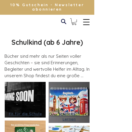
10% Gutschein - Newsletter
abonnieren
Schulkind (ab 6 Jahre)
Bücher sind mehr als nur Seiten voller 
Geschichten – sie sind Erinnerungen, 
Begleiter und wertvolle Helfer im Alltag. In 
unserem Shop findest du eine große 
Auswahl an Büchern für Kinder und 
Familien, die Freude bereiten, Wissen 
vermitteln und unvergessliche Momente 
festhalten.

Fit für die Schule
Spielerisch
Meilensteinbücher – Erinnerungen 
Lernen
festhalten
