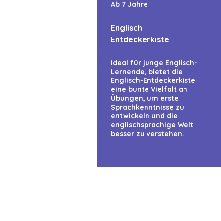
Ab 7 Jahre
Viele Kinder möc
dabei, das Lese
Englisch
spielerisch zu 
Entdeckerkiste
Sachwissen ent
Ideal für junge Englisch-
Lernende, bietet die
Englisch-Entdeckerkiste
Neben den Grund
eine bunte Vielfalt an
Themen wie Nat
Übungen, um erste
Sprachkenntnisse zu
mehr. Mit Mitma
entwickeln und die
anwenden.

englischsprachige Welt
besser zu verstehen.
Lernspaß für Z
Ob als Ergänzu
spannende Besch
fördern eigenst
Sinnvolle Gesch