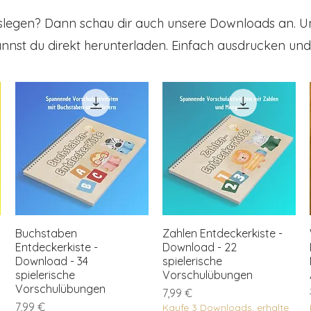
loslegen? Dann schau dir auch unsere Downloads an. U
 Lernbuch ist mehr als nur ein Buch – es ist eine Einladung zum
machen. Damit eignet es sich auch hervorragend als Geschen
nnst du direkt herunterladen. Einfach ausdrucken und
tet, sondern gleichzeitig das Lernen unterstützt.
Buchstaben
Zahlen Entdeckerkiste -
Entdeckerkiste -
Download - 22
Download - 34
spielerische
spielerische
Vorschulübungen
Vorschulübungen
Preis
7,99 €
Preis
7,99 €
Kaufe 3 Downloads, erhalte