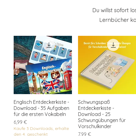
Du willst sofort 
Ein interaktives
Staunen und Mit
Lernbücher ka
nur Freude berei
Englisch Entdeckerkiste -
Schwungspaß
Download - 35 Aufgaben
Entdeckerkiste -
für die ersten Vokabeln
Download - 25
Schwungübungen für
Preis
6,99 €
Vorschulkinder
Kaufe 3 Downloads, erhalte
Preis
7,99 €
den 4. geschenkt