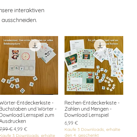
nsere interaktiven
 Entdecken, 
k, das nicht 
 ausschneiden.
Wörter-Entdeckerkiste -
Rechen-Entdeckerkiste -
Buchstaben und Wörter -
Zahlen und Mengen -
Download Lernspiel zum
Download Lernspiel
Ausdrucken
Preis
6,99 €
Standardpreis
Sale-Preis
7,99 €
4,99 €
Kaufe 3 Downloads, erhalte
den 4. geschenkt
Kaufe 3 Downloads, erhalte