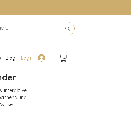
s
Blog
Login
nder
 Interaktive 
pannend und 
 Wissen 