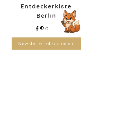
Entdeckerkiste
Berlin
Newsletter abonnieren
Menü
Rechtliches
Start
Versand & Rückgabe
Shop
AGB
Gutscheine
Widerrufsbelehrung
FAQ
Cookies
Über uns
Impressum
Schulen & Vereine
Datenschutzerklärung
Kontakt
Datenschutz Social Media
Bestellung widerrufen