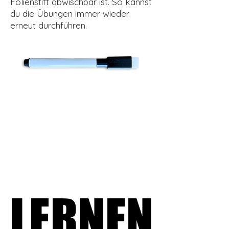
Folienstift abwischbar ist. So kannst
du die Übungen immer wieder
erneut durchführen.
LERNEN
LERNEN