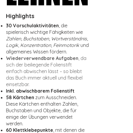
Highlights
30 Vorschulaktivitäten
, die
spielerisch wichtige Fähigkeiten wie
Zahlen
,
Buchstaben
,
Wortverständnis
,
Logik
,
Konzentration
,
Feinmotorik
und
allgemeines Wissen fördern.
Wiederverwendbare Aufgaben
, da
sich der beiliegende Folienstift
einfach abwischen lässt – so bleibt
das Buch immer aktuell und flexibel
einsetzbar.
Inkl. abwischbarem Folienstift
58 Kärtchen
zum Ausschneiden.
Diese Kärtchen enthalten Zahlen,
Buchstaben und Objekte, die für
einige der Übungen verwendet
werden.
60 Klettklebepunkte
, mit denen die