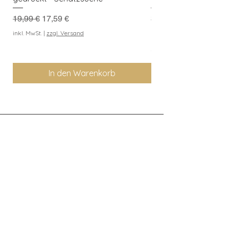
Standardpreis
Sale-Preis
Preis
19,99 €
17,59 €
3,99 €
Kaufe 3 Downloads, erh
inkl. MwSt.
|
zzgl. Versand
geschenkt
inkl. MwSt.
In den Warenkorb
Entdeckerkiste
Berlin
Newsletter abonnieren