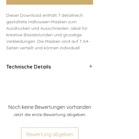
Dieser Download enthält 7 detailreich
gestaltete Halloween-Masken zum
Ausdrucken und Ausschneiden, ideal für
kreative Bastelstunden und gruselige
Verkleidungen. Die Masken sind auf 7 A4-
Seiten verteilt und können individuell
bemalt und dekoriert werden.
Technische Details
Die schaurig-schönen Motive – darunter
Hexen, Monster und Kürbisse – bieten
Dateiformat: PDF
Kindern eine unterhaltsame und kreative
Dateigröße: 3,2 MB
Aktivität rund um Halloween. Perfekt für
Seitenanzahl: 8
Halloween-Partys, das Spielen zu Hause
oder als gruselige Ergänzung zu
Kostümen. Diese Masken sorgen
Noch keine Bewertungen vorhanden
garantiert für Spaß und schaurige
Jetzt die erste Bewertung abgeben.
Vorfreude auf das Fest!
Bewertung abgeben