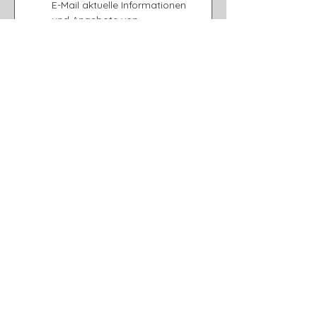
E-Mail aktuelle Informationen 
und Angebote von 
Entdeckerkiste zu erhalten. 
Ich habe die 
Datenschutzerklärung
gelesen und akzeptiere sie. 
Die Einwilligung kann ich 
jederzeit widerrufen.
*
Download anfordern
100 % kostenlos
Entdeckerkiste
Berlin
Newsletter abonnieren