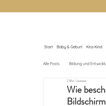
Start
Baby & Geburt
Kita-Kind
Alle Posts
Bildung und Entwickl
2 Min. Lesezeit
Lernspiele & Aktivitäten
K
Wie beschä
Bildschirm
Kinderbücher
Elternratge