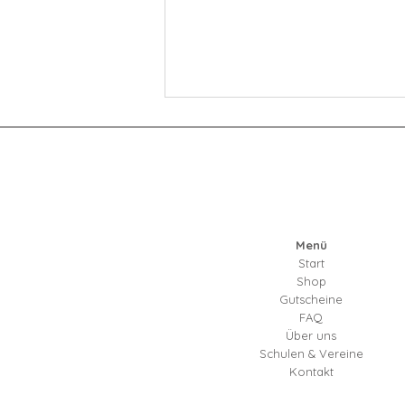
Menü
Start
Kreative Bastelideen für ein
Shop
stimmungsvolles Halloween mit
Gutscheine
FAQ
Kindern
Über uns
Schulen & Vereine
Kontakt