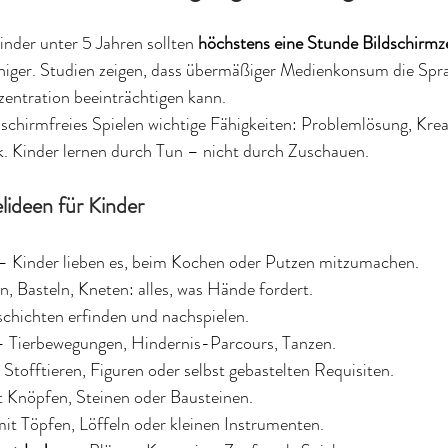
der unter 5 Jahren sollten 
höchstens eine Stunde Bildschirmze
niger. Studien zeigen, dass übermäßiger Medienkonsum die Spr
zentration beeinträchtigen kann.
dschirmfreies Spielen wichtige Fähigkeiten: Problemlösung, Kreati
k. Kinder lernen durch Tun – nicht durch Zuschauen.
lideen für Kinder
– Kinder lieben es, beim Kochen oder Putzen mitzumachen.
n, Basteln, Kneten: alles, was Hände fordert.
chichten erfinden und nachspielen.
– Tierbewegungen, Hindernis-Parcours, Tanzen.
 Stofftieren, Figuren oder selbst gebastelten Requisiten.
t Knöpfen, Steinen oder Bausteinen.
mit Töpfen, Löffeln oder kleinen Instrumenten.