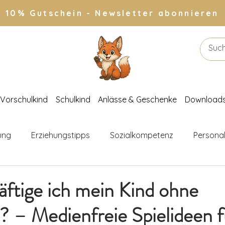
10% Gutschein - Newsletter abonnieren
Vorschulkind
Schulkind
Anlässe & Geschenke
Download
ung
Erziehungstipps
Sozialkompetenz
Personal
inderkleidung
Familienleben
Aktivitäten für Kinder
ftige ich mein Kind ohne
? – Medienfreie Spielideen f
ber
Leselisten