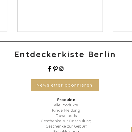
Entdeckerkiste Berlin
Newsletter abonnieren
Herbstzeit, Gruselzeit: Wie
Wie l
Familien Halloween besonders
Vorsc
Produkte
gestalten können
für d
Alle Produkte
Kinderkleidung
Downloads
Geschenke zur Einschulung
Geschenke zur Geburt
Babykleidung