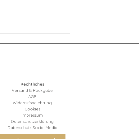
Rechtliches
Versand & Rückgabe
ernen Kinder im
AGB
hulalter am besten? – Tipps
Widerrufsbelehrung
Cookies
en Alltag
Impressum
Datenschutzerklärung
Datenschutz Social Media