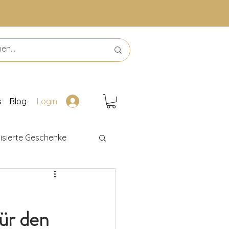
s
Blog
Login
isierte Geschenke
Leseförderung
ür den