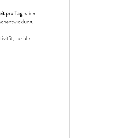
it pro Tag
 haben 
achentwicklung, 
vität, soziale 