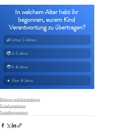
In welchem Alter habt ihr 
begonnen, eurem Kind 
Verantwortung zu übertragen?
👶 Unter 3 Jahren
🧒 3-5 Jahre
🧑 6-8 Jahre
👧 Über 8 Jahre
Bildung und Entwicklung
Erziehungstipps
Sozialkompetenz