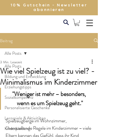
10% Gutschein - Newsletter
abonnieren
Beitrag
Alle Posts
3 Min. Lesezeit
Alle Posts
Wie viel Spielzeug ist zu viel? -
Bildung und Entwicklung
Minimalismus im Kinderzimmer
Erziehungstipps
"Weniger ist mehr – besonders, 
Sozialkompetenz
wenn es um Spielzeug geht."
Personalisierte Geschenke
Lernspiele & Aktivitäten
Spielzeugberge im Wohnzimmer, 
überquellende Regale im Kinderzimmer – viele 
Kinderkleidung
Eltern kennen das Gefühl, dass ihr Kind 