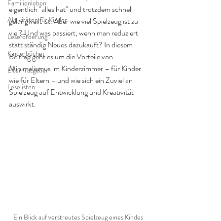
Familienleben
eigentlich "alles hat" und trotzdem schnell 
Aktivitäten für Kinder
gelangweilt ist. Aber wie viel Spielzeug ist zu 
viel? Und was passiert, wenn man reduziert 
Leseförderung
statt ständig Neues dazukauft? In diesem 
Kinderbücher
Beitrag geht es um die Vorteile von 
Minimalismus im Kinderzimmer – für Kinder 
Elternratgeber
wie für Eltern – und wie sich ein Zuviel an 
Leselisten
Spielzeug auf Entwicklung und Kreativität 
auswirkt.
Ein Blick auf verstreutes Spielzeug eines Kindes 