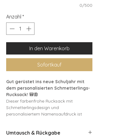
0/500
Anzahl
*
In den Warenkorb
Sofortkauf
Gut gerüstet ins neue Schuljahr mit
dem personalisierten Schmetterlings-
Rucksack! 🎒🦋
Dieser farbenfrohe Rucksack mit
Schmetterlingsdesign und
personalisiertem Namensaufdruck ist
perfekt für den Schulanfang oder den
Kindergarten.
Umtausch & Rückgabe