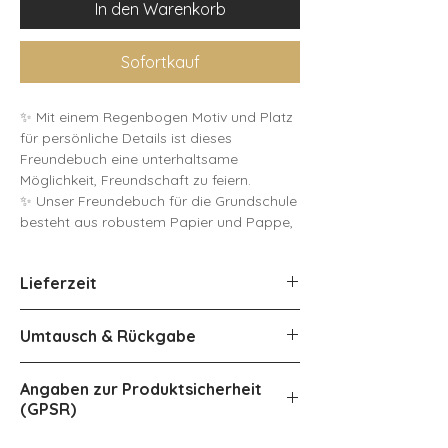
In den Warenkorb
Sofortkauf
✨ Mit einem Regenbogen Motiv und Platz
für persönliche Details ist dieses
Freundebuch eine unterhaltsame
Möglichkeit, Freundschaft zu feiern.
✨ Unser Freundebuch für die Grundschule
besteht aus robustem Papier und Pappe,
perfekt für kleine Kinder, und fördert
Kreativität und Verbindung. Kinder können
Lieferzeit
zeichnen, schreiben und
freundschaftsbezogene Aktivitäten
ca 4-5 Werktage innerhalb
erkunden, was es zu einem idealen
Umtausch & Rückgabe
Deutschlands.
Geschenk für den Kindergarten oder die
Schule macht.
Eine Rückgabe oder ein Umtausch
Angaben zur Produktsicherheit
Österreich ca 2-4 Werktage extra.
dieses Produkts ist aufgrund der
(GPSR)
☑️ MERKMALE:
Personalisierung leider nicht möglich.
⦿ Hochwertiger Druck auf stabilem
Anderes gilt, wenn das Produkt bei
Herstellerangaben
: