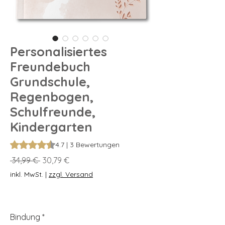
Personalisiertes
Freundebuch
Grundschule,
Regenbogen,
Schulfreunde,
Kindergarten
Das Rating beträgt 4.7 von fünf Sternen, basierend auf 3 Be
4.7 | 3 Bewertungen
Standardpreis
Sale-
 34,99 € 
30,79 €
Preis
inkl. MwSt.
|
zzgl. Versand
Bindung
*