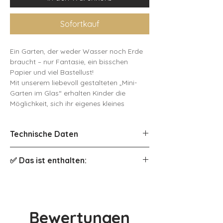
Sofortkauf
Ein Garten, der weder Wasser noch Erde
braucht – nur Fantasie, ein bisschen
Papier und viel Bastellust!
Mit unserem liebevoll gestalteten „Mini-
Garten im Glas“ erhalten Kinder die
Möglichkeit, sich ihr eigenes kleines
Gartenparadies zu erschaffen. Die
Bastelvorlage enthält farbig illustrierte
Technische Daten
Pflanzenelemente, darunter
Sonnenblumen, Kaktus, Pilze, eine kleine
Dateiformat: PDF
Gießkanne und verspielte Deko wie
✅ Das ist enthalten:
Dateigröße: 7.5 MB
Schmetterlinge oder Steinchen. Alle Motive
Seitenzahl: 6
sind fertig gestaltet und müssen nur noch
ausgeschnitten und zusammengeklebt
Ein “Gartenboden”-Streifen
werden.
3 Bastelbögen mit verschiedenen
Bewertungen
Gartenmotiven (Blumen, Pflanzen,
Ob als kreative Beschäftigung an