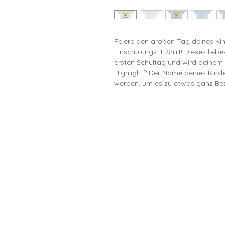
Feiere den großen Tag deines Kin
Einschulungs-T-Shirt! Dieses liebev
ersten Schultag und wird deinem 
Highlight? Der Name deines Kindes
werden, um es zu etwas ganz B
Besonderheiten:
- Perfekt für den ersten Schultag
- Komfortable Passform für den
- Ein wunderbares Geschenk zur 
.: Hergestellt aus 100% US-Baumw
g/m²)), die sich weich anfühlt un
ist.
.: Der Rundhalsausschnitt und di
für einen zeitlosen Stil, der perfe
.: Alle T-Shirts sind mit perlglän