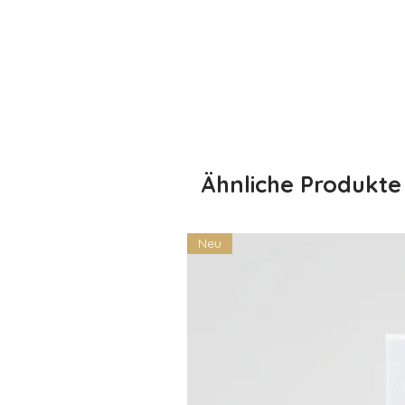
die maximalen Komfort und ein kr
.: Hergestellt aus ethisch angeb
ist zudem stolzes Mitglied des US
und nachhaltige Produktionsmetho
Oeko-Tex für Sicherheit und Qualitä
.: Stoffmischungen: Melierte Far
Grey - 90% Baumwolle, 10% Polye
Ähnliche Produkte
Neu