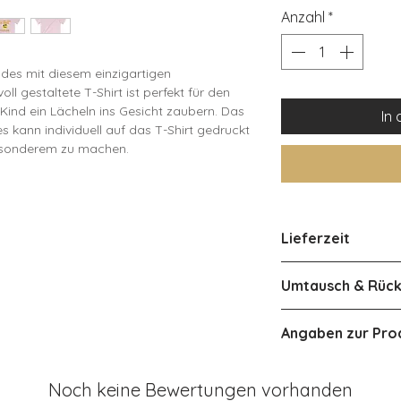
Anzahl
*
des mit diesem einzigartigen
oll gestaltete T-Shirt ist perfekt für den
Kind ein Lächeln ins Gesicht zaubern. Das
In
 kann individuell auf das T-Shirt gedruckt
esonderem zu machen.
, Fotos und Erinnerungen
Lieferzeit
 ganzen Tag
Einschulung
ca 3-4 Werktage i
Umtausch & Rüc
olle, mittelschwer (5.3 oz/yd² (180
Österreich ca 2-4
d eine großartige Wahl für jede Jahreszeit
Eine Rückgabe od
Angaben zur Pro
Produkts ist aufg
e klassische Passform des T-Shirts sorgen
leider nicht mögli
Herstellerangab
kt für den täglichen Gebrauch geeignet ist.
Produkt bei der Li
Noch keine Bewertungen vorhanden
Hersteller: Entdeck
zenden, abreißbaren Etiketten ausgestattet,