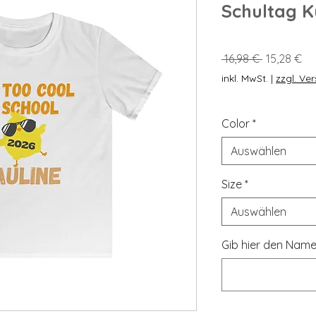
Schultag 
Standardp
Sa
 16,98 € 
15,28 €
Pre
inkl. MwSt.
|
zzgl. Ve
Color
*
Auswählen
Size
*
Auswählen
Gib hier den Name