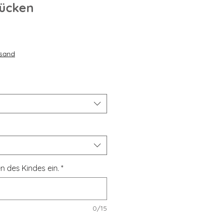
Kücken
reis
le-
is
rsand
n des Kindes ein.
*
0/15