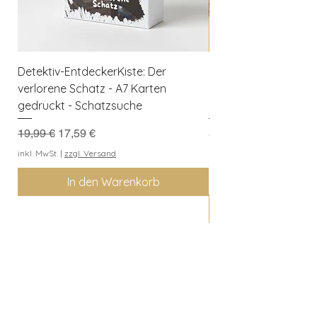
Detektiv-EntdeckerKiste: Der
Herbst-Entdeckerkis
verlorene Schatz - A7 Karten
Kreativer Spielspaß f
gedruckt - Schatzsuche
Naturforscher
Standardpreis
Sale-Preis
Preis
19,99 €
17,59 €
3,99 €
Kaufe 3 Downloads, erh
inkl. MwSt.
|
zzgl. Versand
geschenkt
In den Warenkorb
inkl. MwSt.
Entdeckerkiste
Berlin