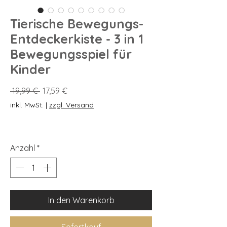
Tierische Bewegungs-
Entdeckerkiste - 3 in 1
Bewegungsspiel für
Kinder
Standardpreis
Sale-
 19,99 € 
17,59 €
Preis
inkl. MwSt.
|
zzgl. Versand
Anzahl
*
In den Warenkorb
Sofortkauf