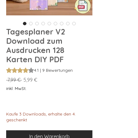
Tagesplaner V2
Download zum
Ausdrucken 128
Karten DIY PDF
Das Rating beträgt 4.1 von fünf Sternen, basierend auf 9 Be
4.1 | 9 Bewertungen
Standardpreis
Sale-
 7,99 € 
5,99 €
Preis
inkl. MwSt.
Kaufe 3 Downloads, erhalte den 4.
geschenkt
In den Warenkorb