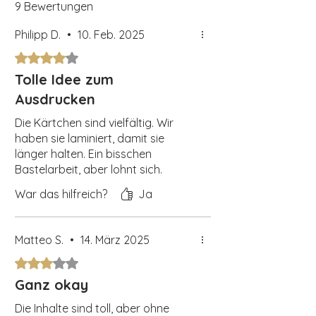
Herunterladen, ausdrucken, ausschneiden
9 Bewertungen
und aufhängen – und schon kann das
Planen beginnen! Um die Karten länger
Philipp D.
•
10. Feb. 2025
haltbar zu machen, empfehlen wir, sie zu
Mit 4 von 5 Sternen bewertet.
laminieren. So sind sie robust und lassen
Tolle Idee zum
sich wiederholt verwenden, ohne an
Qualität zu verlieren.
Ausdrucken
Der Tagesplaner macht das
Die Kärtchen sind vielfältig. Wir
tägliche
Planen zu einem interaktiven Erlebnis
,
haben sie laminiert, damit sie
stärkt die
Selbstständigkeit
und hilft, den
länger halten. Ein bisschen
Überblick über den Tag zu behalten.
Bastelarbeit, aber lohnt sich.
War das hilfreich?
Ja
Matteo S.
•
14. März 2025
Mit 3 von 5 Sternen bewertet.
Ganz okay
Die Inhalte sind toll, aber ohne