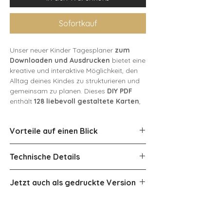
Sofortkauf
Unser neuer Kinder Tagesplaner
zum
Downloaden und Ausdrucken
bietet eine
kreative und interaktive Möglichkeit, den
Alltag deines Kindes zu strukturieren und
gemeinsam zu planen. Dieses
DIY PDF
enthält
128 liebevoll gestaltete Karten
,
mit denen Kinder spielerisch ihren
Tagesablauf organisieren können. Der
Vorteile auf einen Blick
Planer zum Anbringen der Karten liegt in
5
verschiedenen Designs
bei.
Förderung von Struktur und
Technische Details
Routine
Die Karten im Detail:
Entwicklung von Selbstständigkeit
12 Monatskarten: Jede Monatskarte
Dateiformat: PDF
Jetzt auch als gedruckte Version
veranschaulicht den jeweiligen Monat
Stärkung von Zeitverständnis
Dateigröße: 78 MB
des Jahres.
Förderung von Sprach- und
Seitenanzahl: 12
Hier
geht es zur gedruckten Version!
31 Zahlenkarten: Für die tägliche
Sozialkompetenzen
Datumsanzeige.