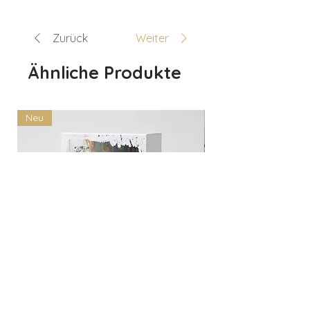
Zurück
Weiter
Ähnliche Produkte
Neu
Neu