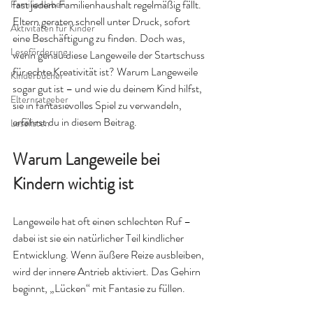
fast jedem Familienhaushalt regelmäßig fällt. 
Familienleben
Eltern geraten schnell unter Druck, sofort 
Aktivitäten für Kinder
eine Beschäftigung zu finden. Doch was, 
Leseförderung
wenn genau diese Langeweile der Startschuss 
für echte Kreativität ist? Warum Langeweile 
Kinderbücher
sogar gut ist – und wie du deinem Kind hilfst, 
Elternratgeber
sie in fantasievolles Spiel zu verwandeln, 
erfährst du in diesem Beitrag.
Leselisten
Warum Langeweile bei 
Kindern wichtig ist
Langeweile hat oft einen schlechten Ruf – 
dabei ist sie ein natürlicher Teil kindlicher 
Entwicklung. Wenn äußere Reize ausbleiben, 
wird der innere Antrieb aktiviert. Das Gehirn 
beginnt, „Lücken“ mit Fantasie zu füllen.