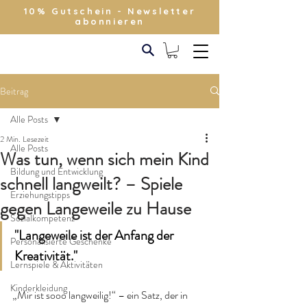
10% Gutschein - Newsletter
abonnieren
Beitrag
Alle Posts
2 Min. Lesezeit
Alle Posts
Was tun, wenn sich mein Kind
Bildung und Entwicklung
schnell langweilt? – Spiele
Erziehungstipps
gegen Langeweile zu Hause
Sozialkompetenz
"Langeweile ist der Anfang der 
Personalisierte Geschenke
Kreativität."
Lernspiele & Aktivitäten
Kinderkleidung
„Mir ist sooo langweilig!“ – ein Satz, der in 