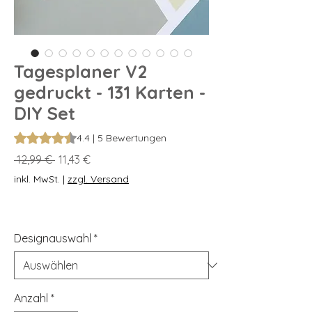
Tagesplaner V2
gedruckt - 131 Karten -
DIY Set
Das Rating beträgt 4.4 von fünf Sternen, basierend auf 5 Be
4.4 | 5 Bewertungen
Standardpreis
Sale-
 12,99 € 
11,43 €
Preis
inkl. MwSt.
|
zzgl. Versand
Designauswahl
*
Anzahl
*