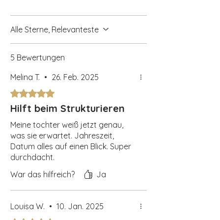
Achtung: Nicht für Kinder unter 3
Jahren geeignet. Kleine Teile,
Erstickungsgefahr.
Alle Sterne, Relevanteste
Zusätzliche Hinweise
:
5 Bewertungen
-
Melina T.
•
26. Feb. 2025
Mit 5 von 5 Sternen bewertet.
Hilft beim Strukturieren
Meine tochter weiß jetzt genau,
was sie erwartet. Jahreszeit,
Datum alles auf einen Blick. Super
durchdacht.
War das hilfreich?
Ja
Louisa W.
•
10. Jan. 2025