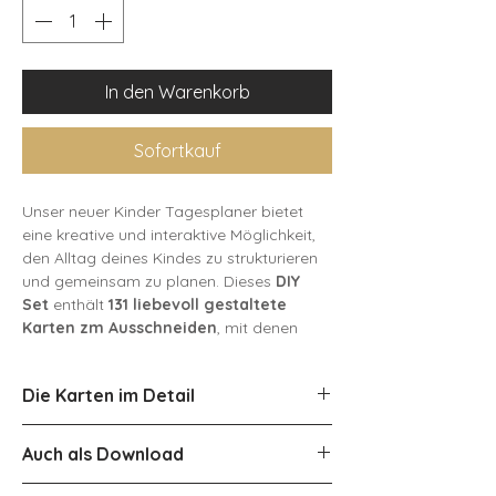
In den Warenkorb
Sofortkauf
Unser neuer Kinder Tagesplaner bietet
eine kreative und interaktive Möglichkeit,
den Alltag deines Kindes zu strukturieren
und gemeinsam zu planen. Dieses
DIY
Set
enthält
131 liebevoll gestaltete
Karten zm Ausschneiden
, mit denen
Kinder spielerisch ihren Tagesablauf
organisieren können. Der Planer zum
Die Karten im Detail
Anbringen der Karten ist in
5
verschiedenen Designs
erhältlich.
12 Monatskarten: Jede
Auch als Download
Monatskarte veranschaulicht den
Zum Anbringen und Ablösen der Karten
jeweiligen Monat des Jahres.
liegen Klettklebepunkte bei sowie ein
Hier
geht es zur Download Version!