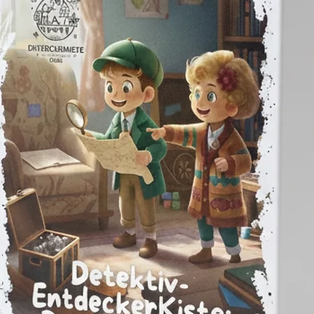
6-12M
12-18M
24.00
25.50
46.00
50.00
23.50
25.50