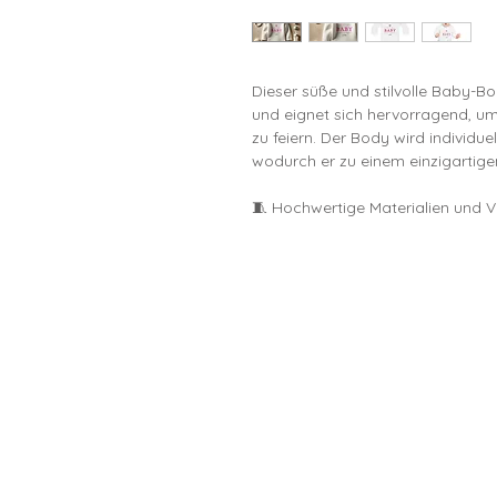
Dieser süße und stilvolle Baby-B
und eignet sich hervorragend, um
zu feiern. Der Body wird individ
wodurch er zu einem einzigartige
🧵 Hochwertige Materialien und 
• 🌱100% Bio-Baumwolle – weich,
empfindlichen Babyhaut
• Langlebige Druckqualität – de
auch nach vielen Wäschen klar un
• Nickelfreie Druckknöpfe – für e
zusätzlichen Komfort
• Pflegeleicht – Maschinenwäsche 
bleichen
💖 Warum dieser Baby-Body?
• Personalisierbar – der Body w
• Nachhaltig – hergestellt aus 10