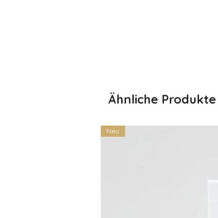
• Perfektes Geschenk – ideal für
einfach so
• In verschiedenen Farben und Des
🎁 Bestellinformationen:
• Wähle die Größe und Farbe de
• Gib den Namen des Babys ein, 
• Erhalte ein einzigartiges und li
gefertigt wurde
Ähnliche Produkte
Hinweis: Da der Body individuell a
Bearbeitungszeit 3-5 Werktage.
🌱 Pflegehinweise:
Neu
• Maschinenwäsche bei 30°C
• Auf links waschen, um den Druc
• Nicht bleichen oder chemisch re
• Zum Trocknen aufhängen oder b
trocknen
💌 Bestelle jetzt und bereite je