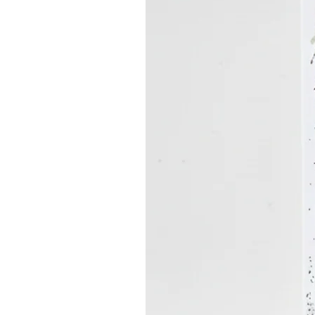
personalisierten Baby-Body! 💌
NB (0-3M)
3-6M
Breite, cm
20.00
22.00
Länge, cm
39.00
42.50
Ärmel Länge, cm
20.00
21.50