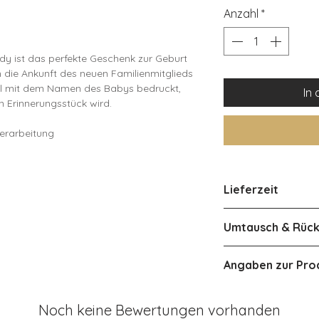
Anzahl
*
ody ist das perfekte Geschenk zur Geburt
 die Ankunft des neuen Familienmitglieds
uell mit dem Namen des Babys bedruckt,
In
n Erinnerungsstück wird.
Verarbeitung
 atmungsaktiv und sanft zur
r Name und die Designelemente bleiben
Lieferzeit
d deutlich
infaches An- und Ausziehen und
3-5 Werktage inne
Umtausch & Rüc
bei 30°C, auf links waschen, nicht
Österreich ca 2-4
Eine Rückgabe od
Angaben zur Pro
Produkts ist aufg
leider nicht mögli
Herstellerangab
ird mit dem Namen des Babys bedruckt
Produkt bei der Li
Noch keine Bewertungen vorhanden
Hersteller: Entdeck
0% GOTS-zertifizierter Bio-Baumwolle