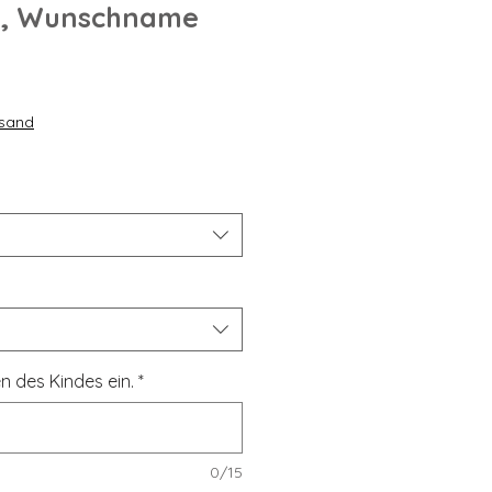
e, Wunschname
rsand
n des Kindes ein.
*
0/15