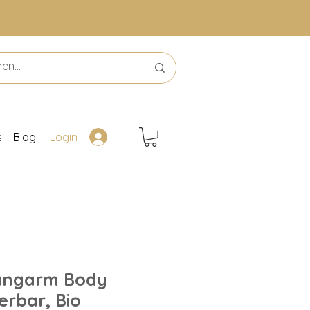
s
Blog
Login
langarm Body
erbar, Bio