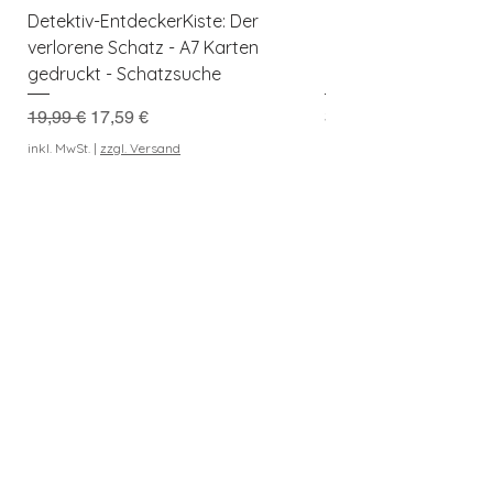
Detektiv-EntdeckerKiste: Der
Herbst-Entdeckerkis
verlorene Schatz - A7 Karten
Kreativer Spielspaß f
gedruckt - Schatzsuche
Naturforscher
Standardpreis
Sale-Preis
Preis
19,99 €
17,59 €
3,99 €
Kaufe 3 Downloads, erh
inkl. MwSt.
|
zzgl. Versand
geschenkt
inkl. MwSt.
In den Warenkorb
Entdeckerkiste
Berlin