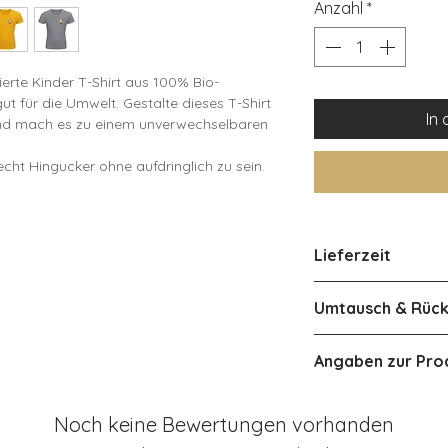
Anzahl
*
erte Kinder T-Shirt aus 100% Bio-
t für die Umwelt. Gestalte dieses T-Shirt
In
nd mach es zu einem unverwechselbaren
cht Hingucker ohne aufdringlich zu sein.
ich, hautfreundlich und nachhaltig
nes Kindes wird individuell aufgedruckt.
Lieferzeit
le aus 4 verschiedenen Farben.
in verschiedenen Kindergrößen.
4-5 Werktage inne
Umtausch & Rüc
hirt triffst Du eine bewusste Wahl für
Österreich ca 2-4
Eine Rückgabe od
Angaben zur Pro
Produkts ist aufg
hirt aus Bio-Baumwolle ist die ideale Wahl
leider nicht mögli
il und Nachhaltigkeit legen. Ob als
Herstellerangab
Produkt bei der Li
in Kind wird es lieben! ❤️
Noch keine Bewertungen vorhanden
Hersteller: Entdeck
beschädigt wurde.
Adresse: Hönower St