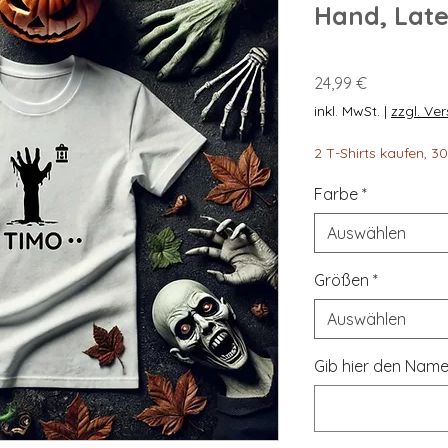
Hand, Lat
Preis
24,99 €
inkl. MwSt.
|
zzgl. Ve
2 T-Shirts kaufen, 
Farbe
*
Auswählen
Größen
*
Auswählen
Gib hier den Name