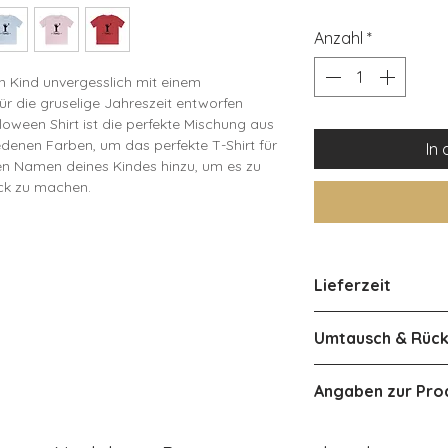
Anzahl
*
n Kind unvergesslich mit einem
 für die gruselige Jahreszeit entworfen
loween Shirt ist die perfekte Mischung aus
edenen Farben, um das perfekte T-Shirt für
In
den Namen deines Kindes hinzu, um es zu
ück zu machen.
134 140-146 152-158
 40 43 46 48
Lieferzeit
52 55 59 63
34 37 39 42
ca 3-4 Werktage i
Umtausch & Rüc
0% weicher Baumwolle, die für maximalen
Österreich ca 2-4
Eine Rückgabe od
ween-Partys, beim Trick-or-Treating oder
Angaben zur Pro
 hochwertigem Druck bleibt der Name und
Produkts ist aufg
en erhalten. Erhältlich in verschiedenen
leider nicht mögli
Herstellerangab
s passende Design dabei ist.
Produkt bei der Li