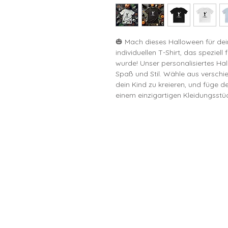
🎃 Mach dieses Halloween für dei
individuellen T-Shirt, das speziell
wurde! Unser personalisiertes Hal
Spaß und Stil. Wähle aus verschi
dein Kind zu kreieren, und füge 
einem einzigartigen Kleidungsst
📏 Größenübersicht (cm):
DE Größe 104-110 122-128 128-
Breite (cm) 35
Länge (cm) 45 
Ärmel (cm) 29 
Unsere T-Shirts bestehen aus 10
Komfort sorgt, egal ob bei Hallo
einfach nur für den Alltag. Dank
das Motiv auch nach vielen Wäsch
Farben, sodass für jedes Kind da