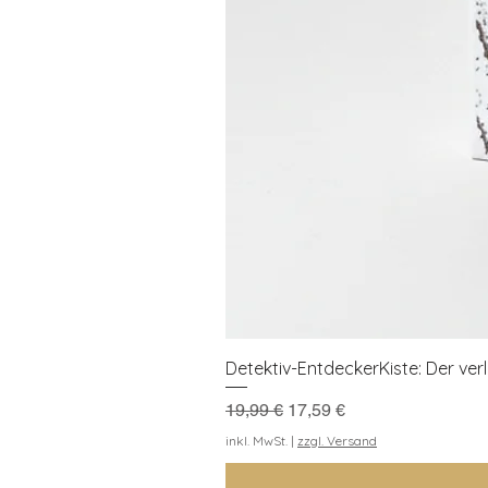
Detektiv-EntdeckerKiste: Der ve
Standardpreis
Sale-Preis
19,99 €
17,59 €
inkl. MwSt.
|
zzgl. Versand