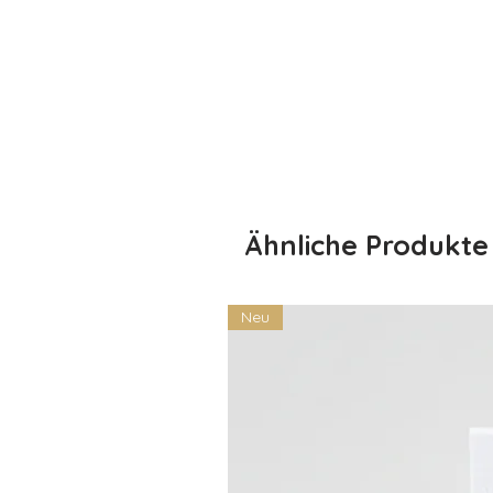
💀 Eigenschaften:
Material: 100% Baumwolle – w
Personalisierung: Der Name de
Verschiedene Farben: Wähle di
Größen: Verfügbar in verschi
Perfekt für Halloween: Ideal f
hinaus
Schenke deinem Kind ein Lächeln 
Ähnliche Produkte
Halloween besonders fühlt – mit e
wie dein Kind!
Neu