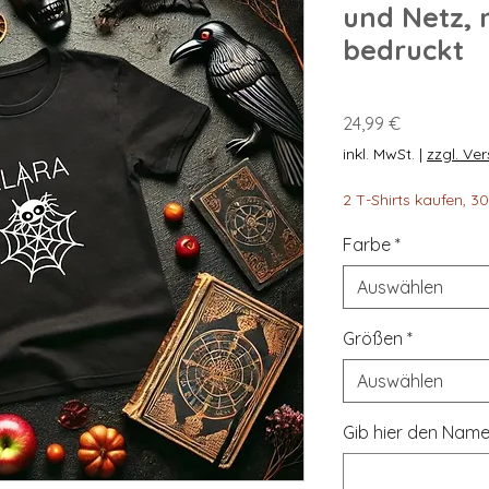
und Netz,
bedruckt
Preis
24,99 €
inkl. MwSt.
|
zzgl. Ve
2 T-Shirts kaufen, 
Farbe
*
Auswählen
Größen
*
Auswählen
Gib hier den Name