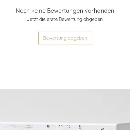
leider nicht mögli
Herstellerangab
Produkt bei der Li
Noch keine Bewertungen vorhanden
Hersteller: Entdeck
beschädigt wurde.
eich und hautfreundlich
Adresse: Hönower St
Jetzt die erste Bewertung abgeben.
ines Kindes wird aufgedruckt
diesem Fall und w
E-Mail: info@entde
e Lieblingsfarbe deines Kindes
Lösung.
edenen Kindergrößen
Bewertung abgeben
Produktidentifik
ür die gruselige Jahreszeit und darüber
Produktbild: Siehe 
Farbabweichunge
und sorge dafür, dass es sich dieses
inem T-Shirt, das genauso einzigartig ist
Warnhinweise un
-
Zusätzliche Hinw
-