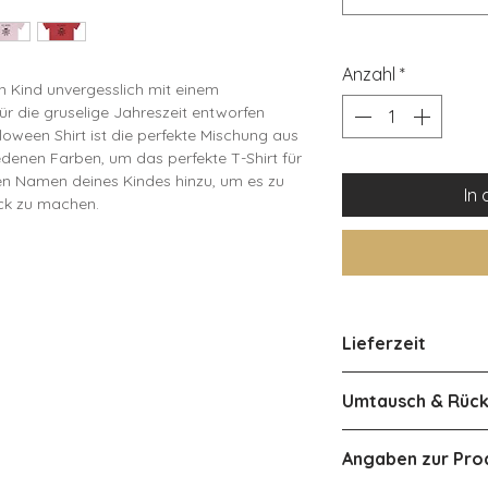
Anzahl
*
n Kind unvergesslich mit einem
 für die gruselige Jahreszeit entworfen
loween Shirt ist die perfekte Mischung aus
edenen Farben, um das perfekte T-Shirt für
den Namen deines Kindes hinzu, um es zu
In
ück zu machen.
134 140-146 152-158
 40 43 46 48
52 55 59 63
34 37 39 42
Lieferzeit
ca 3-4 Werktage i
0% weicher Baumwolle, die für maximalen
Umtausch & Rüc
ween-Partys, beim Trick-or-Treating oder
 hochwertigem Druck bleibt der Name und
Österreich ca 2-4
Eine Rückgabe od
en erhalten. Erhältlich in verschiedenen
Angaben zur Pro
Produkts ist aufg
s passende Design dabei ist.