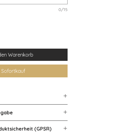
0/15
 den Warenkorb
Sofortkauf
nnerhalb Deutschlands.
kgabe
 Werktage extra.
er ein Umtausch dieses
duktsicherheit (GPSR)
rund der Personalisierung