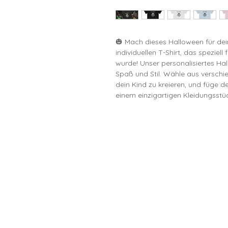
🎃 Mach dieses Halloween für dei
individuellen T-Shirt, das speziell
wurde! Unser personalisiertes Hal
Spaß und Stil. Wähle aus verschi
dein Kind zu kreieren, und füge 
einem einzigartigen Kleidungsst
📏 Größenübersicht (cm):
DE Größe 104-110 122-128 128-
Breite (cm) 35
Länge (cm) 45 
Ärmel (cm) 29 
Unsere T-Shirts bestehen aus 10
Komfort sorgt, egal ob bei Hallo
einfach nur für den Alltag. Dank
das Motiv auch nach vielen Wäsch
Farben, sodass für jedes Kind da