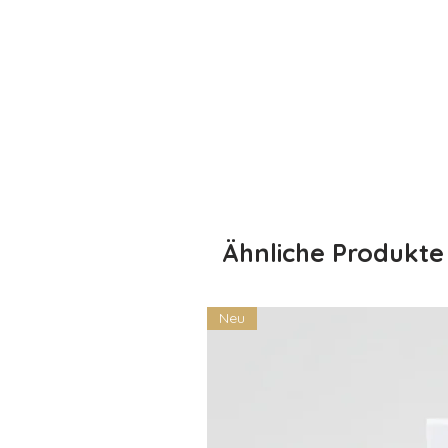
💀 Eigenschaften:
Material: 100% Baumwolle – w
Personalisierung: Der Name de
Verschiedene Farben: Wähle di
Größen: Verfügbar in verschi
Perfekt für Halloween: Ideal f
hinaus
Schenke deinem Kind ein Lächeln 
Halloween besonders fühlt – mit e
wie dein Kind!
Ähnliche Produkte
Neu