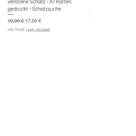
verlorene Schatz - A7 Karten
Kreativer Spielspaß f
gedruckt - Schatzsuche
Naturforscher
Standardpreis
Sale-Preis
Preis
19,99 €
17,59 €
3,99 €
Kaufe 3 Downloads, erh
inkl. MwSt.
|
zzgl. Versand
geschenkt
inkl. MwSt.
In den Warenkorb
Entdeckerkiste
Berlin
Newsletter abonnieren